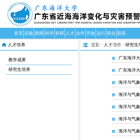
首页
实验
新闻
科学
科研
人才
合作
开放
运行
联合
联系
室介
中心
研究
成果
资源
交流
基金
管理
实验
我们
人才培养
首页
人才培养
研究生
>
>
绍
室
广东海洋大
教学成果
研究生培养
广东海洋大
海洋与气
海洋与气
海洋与气象
海洋与气象
海洋与气象